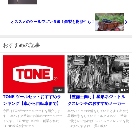
オススメのツールワゴン５選！鉄製も樹脂性も！
おすすめの記事
TONE
KTC
TONE ツールセットおすすめラ
【整備士向け】星形ネジ・トル
ンキング【車から自転車まで】
クスレンチのおすすめメーカー
今回はTONEのツールセットを紹介しま
車やバイクの整備をしているとよく出会う
す。 車バイク整備にお勧めのツールセッ
星形の形をしているトルクスネジ。 整備
トです。 TONEは1925年に創業された
で使うのであればいいトルクスレンチを使
TONE株式会社のオリ...
いたいですよね。 質の良い...