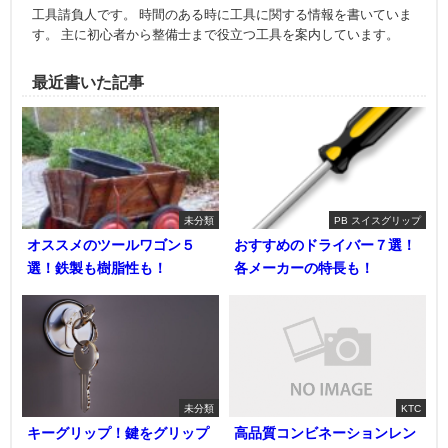
工具請負人です。 時間のある時に工具に関する情報を書いていま
す。 主に初心者から整備士まで役立つ工具を案内しています。
最近書いた記事
未分類
PB スイスグリップ
オススメのツールワゴン５
おすすめのドライバー７選！
選！鉄製も樹脂性も！
各メーカーの特長も！
未分類
KTC
キーグリップ！鍵をグリップ
高品質コンビネーションレン