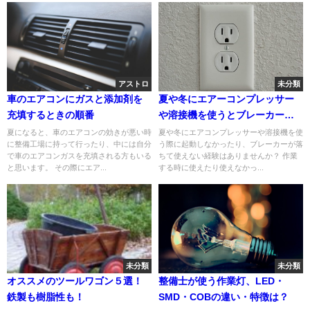
アストロ
未分類
車のエアコンにガスと添加剤を
夏や冬にエアーコンプレッサー
充填するときの順番
や溶接機を使うとブレーカーが
落ちる原因と対策
夏になると、車のエアコンの効きが悪い時
夏や冬にエアコンプレッサーや溶接機を使
に整備工場に持って行ったり、中には自分
う際に起動しなかったり、ブレーカーが落
で車のエアコンガスを充填される方もいる
ちて使えない経験はありませんか？ 作業
と思います。 その際にエア...
する時に使えたり使えなかっ...
未分類
未分類
オススメのツールワゴン５選！
整備士が使う作業灯、LED・
鉄製も樹脂性も！
SMD・COBの違い・特徴は？