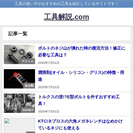
工具の使い方やおすすめの工具を紹介しているサイトです！
工具解説.com
記事一覧
ボルトのネジ山が潰れた時の復活方法！修正に
必要な工具は？
アストロ
2020年7月31日
潤滑剤(オイル・シリコン・グリス)の特徴・用
途
未分類
2020年7月31日
トルクスの逆!?E型ボルトを外すおすすめ工
具！
SIGNET
2020年7月31日
KTC/ネプロスの六角メガネレンチはなめかけ
ているネジにも使える